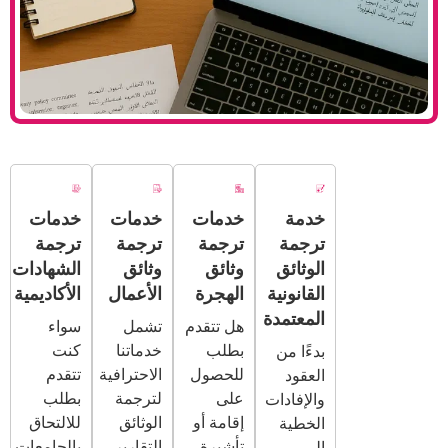
خدمة
خدمات
خدمات
خدمات
ترجمة
ترجمة
ترجمة
ترجمة
الوثائق
وثائق
وثائق
الشهادات
القانونية
الهجرة
الأعمال
الأكاديمية
المعتمدة
هل تتقدم
تشمل
سواء
بطلب
خدماتنا
كنت
بدءًا من
للحصول
الاحترافية
تتقدم
العقود
على
لترجمة
بطلب
والإفادات
إقامة أو
الوثائق
للالتحاق
الخطية
تأشيرة
التقارير
بالجامعات
إلى