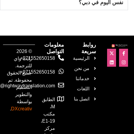
في دبي؟
روابط
معلومات
سريعة
التواصل
© 2026
الرئيسية
‎+971552650158
رايت واي
للترجمة.
من نحن
‎+971552650158
جميع الحقوق
خدماتنا
محفوظة. تم
info@rightwaytranslation.com
التصميم
اللغات
والتطوير
اتصل بنا
الطابق
بواسطة
M،
.
DXcreativ
مكتب
E1-19،
مركز