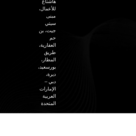
هاشتاغ
للأعمال،
مبنى
سيتي
جيت، بن
حم
العقارية،
طريق
المطار،
بورسعيد،
ديرة،
دبي –
الإمارات
العربية
المتحدة