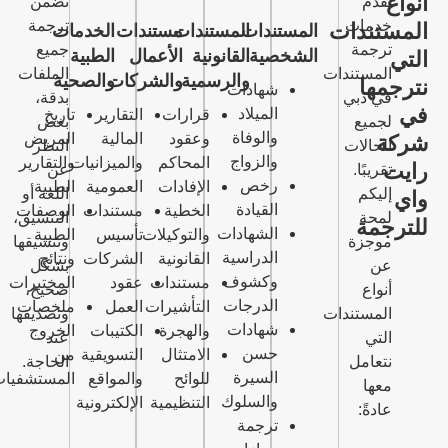
نضمن
ترجمة
المستندات
المستندات
مستندات
الخدمات
جميع
الشخصية
القانونية
الأعمال
الطبية
ت
الملفات
والرسمية
والشركات
والصحية
شهادات
بدقة،
الميلاد
قرارات
التقارير
تاريخ
بغض
والوفاة
وعقود
المالية
المريض
النظر
والزواج
المحاكم
والميزانيات
والتقارير
عن
رخص
الإفادات
العمومية
الطبية
اللغة أو
القيادة
الخطية
مستندات
الوصفات
التنسيق،
الشهادات
والتوكيلات
تأسيس
الطبية
وتنسيقها
الدراسية
القانونية
الشركات
ونتائج
بشكل
وكشوف
مستندات
عقود
المختبرات
صحيح،
الدرجات
التأشيرات
العمل
ملخصات
ت
وتصديقها
شهادات
والهجرة
الكتيبات
الخروج
عند
حسن
الامتثال
التسويقية
من
الحاجة.
السيرة
للوائح
والمواقع
المستشفيات
والسلوك
التنظيمية
الإلكترونية
ترجمة