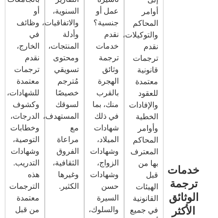
عمل أو
السنوية،
أو
أوامر
جنسية؟
والاتفاقيات،
وظائف
المحاكم
نقدم
وأدلة
في
والتوكيلات،
خدمات
المنتجات،
الخارج،
نقدم
ترجمة
ومحتوى
نقدم
ترجمات
وثائق
تسويقي
ترجمات
قانونية
الهجرة
مُترجم
معتمدة
معتمدة
بالقرب
خصيصًا
للشهادات،
للعقود
منك، بما
لسوقك
وكشوف
والإفادات
في ذلك
المستهدف،
الدرجات،
الخطية
شهادات
مع
وخطابات
وأوامر
الميلاد،
مراعاة
التوصية،
المحاكم
وشهادات
الفروق
وشهادات
المعترف
الزواج،
الثقافية،
التدريب.
بها من
وشهادات
وغيرها
هذه
قبل
حسن
الكثير.
الترجمات
الهيئات
السيرة
معتمدة
القانونية
والسلوك،
من قبل
في جميع