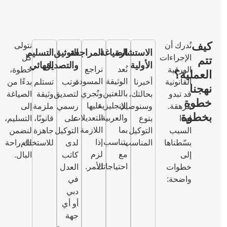
نتولى
الاستشارة
الصياغة
المراجعة
التوثيق
التسليم
ات
كل
الأولية
والتصديق
النهائي
نُعد
نراجع
خطوة،
الوثيقة
المسودة،
أخبرنا
نرتب
تستلم
بدءًا من
باللغتين
ونُجري
بحالتك،
لتصديق
وثيقة
الصياغة
الإنجليزية
عليها
وسنوصيك
رسمي
ملزمة
إلى
والعربية،
التعديلات
بنوع
على
قانونًا،
التسليم،
بما
اللازمة
التوكيل
التوكيل
جاهزة
لنضمن
يتناسب
إذا
ا
المناسب.
لدى
للاستخدام.
لك راحة
مع
لزم
كاتب
البال.
احتياجاتك.
الأمر.
العدل
في
دبي
أو أي
جهة