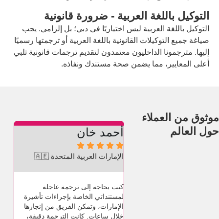
لغة العربية - ضرورة قانونية
العربية ليس اختياريًا في دبي؛ بل إلزامي. يجب
يلات القانونية باللغة العربية أو ترجمتها رسميًا
 الداخليون معتمدون لتقديم ترجمات قانونية تلبي
 مما يضمن صحة مستندك ونفاذه.
ملاء
أحمد خان
ماريا لوبيز










الإمارات العربية المتحدة 🇦🇪
إسبانيا 🇪🇸
كنت بحاجة إلى ترجمة عاجلة
فريق احترافي للغاية ويتم
لمستنداتي الخاصة بإجراءات تأشيرة
ممتاز. أرشدوني خلال جم
الإمارات، وتمكن الفريق من إنجازها
العملية، بما في ذلك متطل
خلال ساعات. كانت الترجمة دقيقة،
كانت جودة الترجمة ممتازة