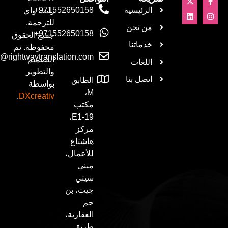
الرئيسية
‎+971552650158
رايت واي
للترجمة.
من نحن
‎+971552650158
جميع الحقوق
خدماتنا
محفوظة. تم
info@rightwaytranslation.com
التصميم
اللغات
والتطوير
اتصل بنا
الطابق
بواسطة
M،
.
DXcreativ
مكتب
E1-19،
مركز
هاشتاغ
للأعمال،
مبنى
سيتي
جيت، بن
حم
العقارية،
طريق